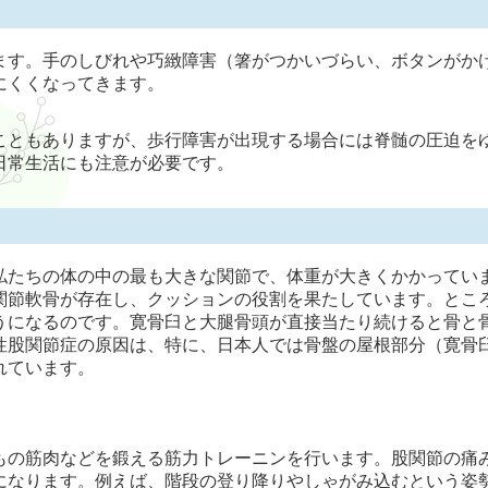
ます。手のしびれや巧緻障害（箸がつかいづらい、ボタンがか
にくくなってきます。
こともありますが、歩行障害が出現する場合には脊髄の圧迫を
日常生活にも注意が必要です。
私たちの体の中の最も大きな関節で、体重が大きくかかってい
関節軟骨が存在し、クッションの役割を果たしています。とこ
うになるのです。寛骨臼と大腿骨頭が直接当たり続けると骨と
性股関節症の原因は、特に、日本人では骨盤の屋根部分（寛骨
れています。
もの筋肉などを鍛える筋力トレーニンを行います。股関節の痛
になります。例えば、階段の登り降りやしゃがみ込むという姿