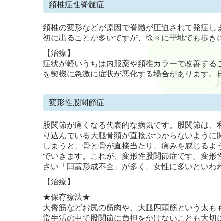
頚椎症性脊髄症
頚椎の変形などが原因で脊髄が圧迫されて発症し
初に出ることが多いですが、徐々に平地でも歩き
【治療】
症状が軽いうちは内服薬や頚椎カラーで改善する
を契機に急激に症状が悪化する場合があります。
変形性股関節症
股関節が痛くなる代表的な病気です。股関節は、
り込んでいる大腿骨頭が直接ぶつからないように
しまうと、骨と骨が直接当たり、痛みを感じるよ
でいきます。これが、変形性股関節症です。変形
さい「臼蓋形成不全」が多く、女性に多いといわ
【治療】
★保存療法★
大臀筋などお尻の筋肉や、大腿四頭筋という太も
常生活の中で股関節に負担をかけないことも大切