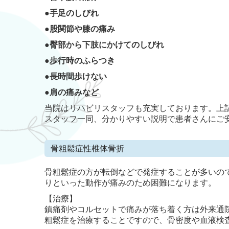
●
手足のしびれ
●
股関節や膝の痛み
●
臀部から下肢にかけてのしびれ
●
歩行時のふらつき
●長時間歩けない
●肩の痛みなど
当院はリハビリスタッフも充実しております。上
スタッフ一同、分かりやすい説明で患者さんにご
骨粗鬆症性椎体骨折
骨粗鬆症の方が転倒などで発症することが多いの
りといった動作が痛みのため困難になります。
【治療】
鎮痛剤やコルセットで痛みが落ち着く方は外来通
粗鬆症を治療することですので、骨密度や血液検