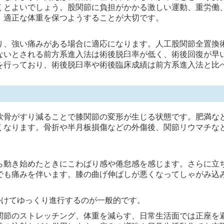
くとよいでしょう。股関節に負担がかかる激しい運動、重労働
。適正な体重を保つようすることが大切です。
り、強い痛みがある場合に適応になります。人工股関節全置換
ないとされる前方系進入法は術後脱臼率が低く、術後回復が早
を行っており、術後脱臼率や術後臨床成績は前方系進入法と比
軟骨がすり減ることで膝関節の変形が生じる状態です。肥満な
くなります。骨折や半月板損傷などの外傷後、関節リウマチな
ら動き始めたときにこわばり感や倦怠感を感じます。さらに立
でも痛みを伴います。膝の曲げ伸ばしが悪くなってしゃがみ込
かけてゆっくり進行するのが一般的です。
関節のストレッチング、体重を減らす、日常生活面では正座を