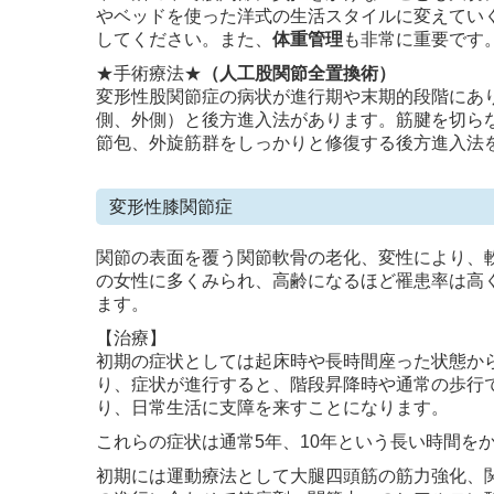
やベッドを使った洋式の生活スタイルに変えてい
してください。また、
体重管理
も非常に重要です
★手術療法★
（人工股関節全置換術）
変形性股関節症の病状が進行期や末期的段階にあ
側、外側）と後方進入法があります。筋腱を切ら
節包、外旋筋群をしっかりと修復する後方進入法
変形性膝関節症
関節の表面を覆う関節軟骨の老化、変性により、
の女性に多くみられ、高齢になるほど罹患率は高
ます。
【治療】
初期の症状としては起床時や長時間座った状態か
り、症状が進行すると、階段昇降時や通常の歩行
り、日常生活に支障を来すことになります。
これらの症状は通常5年、10年という長い時間を
初期には運動療法として大腿四頭筋の筋力強化、