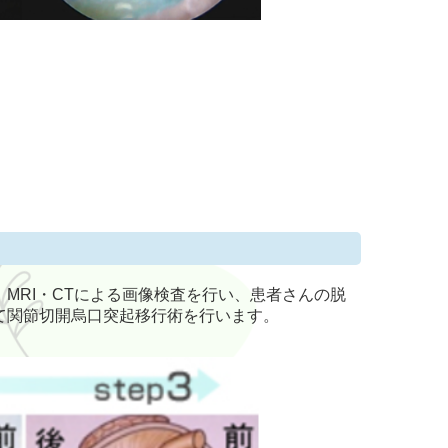
。
MRI
・
CT
による画像検査を行い、患者さんの脱
て関節切開烏口突起移行術を行います。